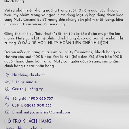
khách hàng
Với sự phát triển không ngừng trong suốt 10 năm qua, các thương
hiệu mỹ phẩm trong và ngoài nước đồng loạt ký hợp đồng chiến lược
cùng Nuty Cosmetics để mang đến những sản phẩm chất lượng, hiệu
quả và an toàn với người tiêu dùng.
Đồng thời nhờ sự "hậu thuẫn" rất lớn từ các tập đoàn mỹ phẩm lớn
mạnh, Nuty cam kết mỹ phẩm chính hãng & có giá bán lẻ rẻ nhất thị
trường, Ở ĐÂU RẺ HƠN NUTY HOÀN TIỀN CHÊNH LỆCH.
Đối với mỗi đơn hàng mua sắm tại Nuty Cosmetics, khách hàng có
thể yêu cầu xuất 100% hóa đơn GTGT (hóa đơn đỏ), đảm bảo 100%
nguồn hàng được bán ra tại Nuty có nguồn gốc rõ ràng, sản phẩm
chính hãng từ các nhãn hàng.
Hệ thống chi nhánh
Liên hệ mua sỉ
Giới thiệu công ty
Tổng đài:
1900 636 737
CSKH:
02873 000 333
Email: nutycosmetics@gmail.com
HỖ TRỢ KHÁCH HÀNG
Hướng dẫn mua hàng