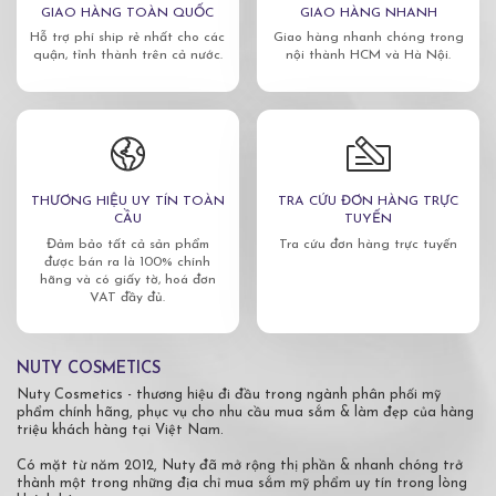
GIAO HÀNG TOÀN QUỐC
GIAO HÀNG NHANH
Hỗ trợ phí ship rẻ nhất cho các
Giao hàng nhanh chóng trong
quận, tỉnh thành trên cả nước.
nội thành HCM và Hà Nội.
THƯƠNG HIỆU UY TÍN TOÀN
TRA CỨU ĐƠN HÀNG TRỰC
CẦU
TUYẾN
Đảm bảo tất cả sản phẩm
Tra cứu đơn hàng trực tuyến
được bán ra là 100% chính
hãng và có giấy tờ, hoá đơn
VAT đầy đủ.
NUTY COSMETICS
Nuty Cosmetics - thương hiệu đi đầu trong ngành phân phối mỹ
phẩm chính hãng, phục vụ cho nhu cầu mua sắm & làm đẹp của hàng
triệu khách hàng tại Việt Nam.
Có mặt từ năm 2012, Nuty đã mở rộng thị phần & nhanh chóng trở
thành một trong những địa chỉ mua sắm mỹ phẩm uy tín trong lòng