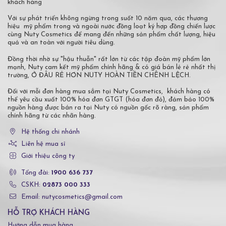
khách hàng
Với sự phát triển không ngừng trong suốt 10 năm qua, các thương
hiệu mỹ phẩm trong và ngoài nước đồng loạt ký hợp đồng chiến lược
cùng Nuty Cosmetics để mang đến những sản phẩm chất lượng, hiệu
quả và an toàn với người tiêu dùng.
Đồng thời nhờ sự "hậu thuẫn" rất lớn từ các tập đoàn mỹ phẩm lớn
mạnh, Nuty cam kết mỹ phẩm chính hãng & có giá bán lẻ rẻ nhất thị
trường, Ở ĐÂU RẺ HƠN NUTY HOÀN TIỀN CHÊNH LỆCH.
Đối với mỗi đơn hàng mua sắm tại Nuty Cosmetics, khách hàng có
thể yêu cầu xuất 100% hóa đơn GTGT (hóa đơn đỏ), đảm bảo 100%
nguồn hàng được bán ra tại Nuty có nguồn gốc rõ ràng, sản phẩm
chính hãng từ các nhãn hàng.
Hệ thống chi nhánh
Liên hệ mua sỉ
Giới thiệu công ty
Tổng đài:
1900 636 737
CSKH:
02873 000 333
Email: nutycosmetics@gmail.com
HỖ TRỢ KHÁCH HÀNG
Hướng dẫn mua hàng