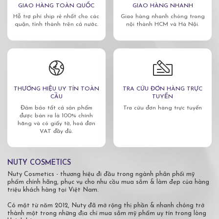
GIAO HÀNG TOÀN QUỐC
GIAO HÀNG NHANH
Hỗ trợ phí ship rẻ nhất cho các
Giao hàng nhanh chóng trong
quận, tỉnh thành trên cả nước.
nội thành HCM và Hà Nội.
THƯƠNG HIỆU UY TÍN TOÀN
TRA CỨU ĐƠN HÀNG TRỰC
CẦU
TUYẾN
Đảm bảo tất cả sản phẩm
Tra cứu đơn hàng trực tuyến
được bán ra là 100% chính
hãng và có giấy tờ, hoá đơn
VAT đầy đủ.
NUTY COSMETICS
Nuty Cosmetics - thương hiệu đi đầu trong ngành phân phối mỹ
phẩm chính hãng, phục vụ cho nhu cầu mua sắm & làm đẹp của hàng
triệu khách hàng tại Việt Nam.
Có mặt từ năm 2012, Nuty đã mở rộng thị phần & nhanh chóng trở
thành một trong những địa chỉ mua sắm mỹ phẩm uy tín trong lòng