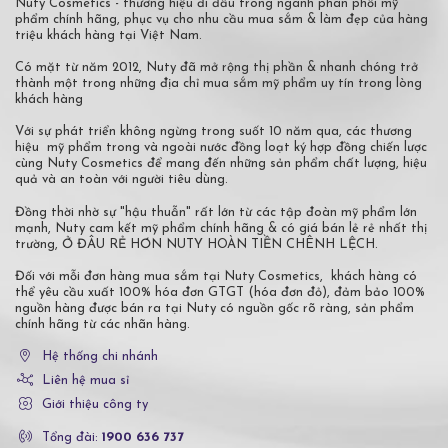
Nuty Cosmetics - thương hiệu đi đầu trong ngành phân phối mỹ
phẩm chính hãng, phục vụ cho nhu cầu mua sắm & làm đẹp của hàng
triệu khách hàng tại Việt Nam.
Có mặt từ năm 2012, Nuty đã mở rộng thị phần & nhanh chóng trở
thành một trong những địa chỉ mua sắm mỹ phẩm uy tín trong lòng
khách hàng
Với sự phát triển không ngừng trong suốt 10 năm qua, các thương
hiệu mỹ phẩm trong và ngoài nước đồng loạt ký hợp đồng chiến lược
cùng Nuty Cosmetics để mang đến những sản phẩm chất lượng, hiệu
quả và an toàn với người tiêu dùng.
Đồng thời nhờ sự "hậu thuẫn" rất lớn từ các tập đoàn mỹ phẩm lớn
mạnh, Nuty cam kết mỹ phẩm chính hãng & có giá bán lẻ rẻ nhất thị
trường, Ở ĐÂU RẺ HƠN NUTY HOÀN TIỀN CHÊNH LỆCH.
Đối với mỗi đơn hàng mua sắm tại Nuty Cosmetics, khách hàng có
thể yêu cầu xuất 100% hóa đơn GTGT (hóa đơn đỏ), đảm bảo 100%
nguồn hàng được bán ra tại Nuty có nguồn gốc rõ ràng, sản phẩm
chính hãng từ các nhãn hàng.
Hệ thống chi nhánh
Liên hệ mua sỉ
Giới thiệu công ty
Tổng đài:
1900 636 737