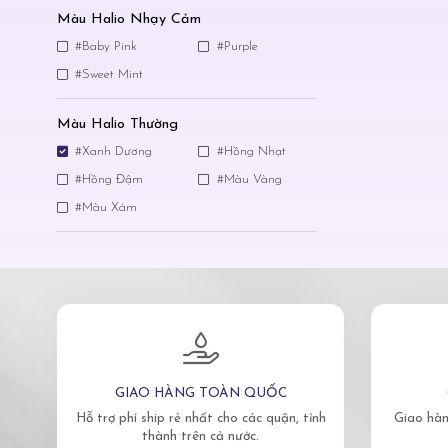
Màu Halio Nhạy Cảm
#Baby Pink
#Purple
#Sweet Mint
Màu Halio Thường
#Xanh Dương
#Hồng Nhạt
#Hồng Đậm
#Màu Vàng
#Màu Xám
GIAO HÀNG TOÀN QUỐC
Hỗ trợ phí ship rẻ nhất cho các quận, tỉnh
Giao hàn
thành trên cả nước.