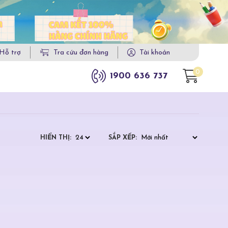
Hỗ trợ
Tra cứu đơn hàng
Tài khoản
0
1900 636 737
HIỂN THỊ:
SẮP XẾP: