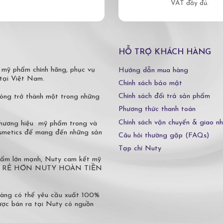
VAT đầy đủ.
HỖ TRỢ KHÁCH HÀNG
 mỹ phẩm chính hãng, phục vụ
Hướng dẫn mua hàng
tại Việt Nam.
Chính sách bảo mật
Chính sách đổi trả sản phẩm
óng trở thành một trong những
Phương thức thanh toán
Chính sách vận chuyển & giao n
 thương hiệu mỹ phẩm trong và
osmetics để mang đến những sản
Câu hỏi thường gặp (FAQs)
Tạp chí Nuty
phẩm lớn mạnh, Nuty cam kết mỹ
 Ở ĐÂU RẺ HƠN NUTY HOÀN TIỀN
hàng có thể yêu cầu xuất 100%
c bán ra tại Nuty có nguồn