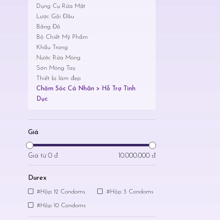
Dụng Cụ Rửa Mặt
Lược Gội Đầu
Băng Đô
Bộ Chiết Mỹ Phẩm
Khẩu Trang
Nước Rửa Móng
Sơn Móng Tay
Thiết bị làm đẹp
Chăm Sóc Cá Nhân > Hỗ Trợ Tình
Dục
Giá
Giá từ
0 đ
10.000.000 đ
Durex
#Hộp 12 Condoms
#Hộp 3 Condoms
#Hộp 10 Condoms