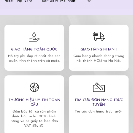
HIỂN THỊ:
SẮP XẾP:
GIAO HÀNG TOÀN QUỐC
GIAO HÀNG NHANH
Hỗ trợ phí ship rẻ nhất cho các
Giao hàng nhanh chóng trong
quận, tỉnh thành trên cả nước.
nội thành HCM và Hà Nội.
THƯƠNG HIỆU UY TÍN TOÀN
TRA CỨU ĐƠN HÀNG TRỰC
CẦU
TUYẾN
Đảm bảo tất cả sản phẩm
Tra cứu đơn hàng trực tuyến
được bán ra là 100% chính
hãng và có giấy tờ, hoá đơn
VAT đầy đủ.