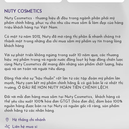
NUTY COSMETICS
Nuty Cosmetics - thương hiệu đi đầu trong ngành phân phối mỹ
phẩm chính hãng, phục vụ cho nhu cầu mua sắm & làm đẹp của hàng
triệu khách hàng tại Việt Nam.
Có mặt từ năm 2012, Nuty đã mở rộng thị phần & nhanh chóng trở
thành một trong những địa chỉ mua sắm mỹ phẩm uy tín trong lòng
khách hàng
Với sự phát triển không ngừng trong suốt 10 năm qua, các thương
hiệu mỹ phẩm trong và ngoài nước đồng loạt ký hợp đồng chiến lược
cùng Nuty Cosmetics để mang đến những sản phẩm chất lượng, hiệu
quả và an toàn với người tiêu dùng.
Đồng thời nhờ sự "hậu thuẫn" rất lớn từ các tập đoàn mỹ phẩm lớn
mạnh, Nuty cam kết mỹ phẩm chính hãng & có giá bán lẻ rẻ nhất thị
trường, Ở ĐÂU RẺ HƠN NUTY HOÀN TIỀN CHÊNH LỆCH.
Đối với mỗi đơn hàng mua sắm tại Nuty Cosmetics, khách hàng có
thể yêu cầu xuất 100% hóa đơn GTGT (hóa đơn đỏ), đảm bảo 100%
nguồn hàng được bán ra tại Nuty có nguồn gốc rõ ràng, sản phẩm
chính hãng từ các nhãn hàng.
Hệ thống chi nhánh
Liên hệ mua sỉ