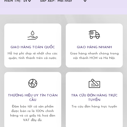
HIỂN THỊ:
SẮP XẾP:
GIAO HÀNG TOÀN QUỐC
GIAO HÀNG NHANH
Hỗ trợ phí ship rẻ nhất cho các
Giao hàng nhanh chóng trong
quận, tỉnh thành trên cả nước.
nội thành HCM và Hà Nội.
THƯƠNG HIỆU UY TÍN TOÀN
TRA CỨU ĐƠN HÀNG TRỰC
CẦU
TUYẾN
Đảm bảo tất cả sản phẩm
Tra cứu đơn hàng trực tuyến
được bán ra là 100% chính
hãng và có giấy tờ, hoá đơn
VAT đầy đủ.