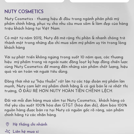
NUTY COSMETICS
Nuty Cosmetics - thương hiệu đi đầu trong ngành phân phối mỹ
phẩm chính hãng, phục vụ cho nhu cầu mua sắm & làm đẹp của hàng
triệu khách hàng tại Việt Nam.
Có mặt từ năm 2012, Nuty đã mở rộng thị phần & nhanh chóng trở
thành một trong những địa chỉ mua sắm mỹ phẩm uy tín trong lòng
khách hàng
Với sự phát triển không ngừng trong suốt 10 năm qua, các thương
hiệu mỹ phẩm trong và ngoài nước đồng loạt ký hợp đồng chiến lược
cùng Nuty Cosmetics để mang đến những sản phẩm chất lượng, hiệu
quả và an toàn với người tiêu dùng.
Đồng thời nhờ sự "hậu thuẫn" rất lớn từ các tập đoàn mỹ phẩm lớn
mạnh, Nuty cam kết mỹ phẩm chính hãng & có giá bán lẻ rẻ nhất thị
trường, Ở ĐÂU RẺ HƠN NUTY HOÀN TIỀN CHÊNH LỆCH.
Đối với mỗi đơn hàng mua sắm tại Nuty Cosmetics, khách hàng có
thể yêu cầu xuất 100% hóa đơn GTGT (hóa đơn đỏ), đảm bảo 100%
nguồn hàng được bán ra tại Nuty có nguồn gốc rõ ràng, sản phẩm
chính hãng từ các nhãn hàng.
Hệ thống chi nhánh
Liên hệ mua sỉ