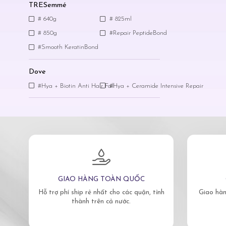
TRESemmé
# 640g
# 825ml
# 850g
#Repair PeptideBond
#Smooth KeratinBond
Dove
#Hya + Biotin Anti Hair Fall
#Hya + Ceramide Intensive Repair
GIAO HÀNG TOÀN QUỐC
Hỗ trợ phí ship rẻ nhất cho các quận, tỉnh
Giao hàn
thành trên cả nước.