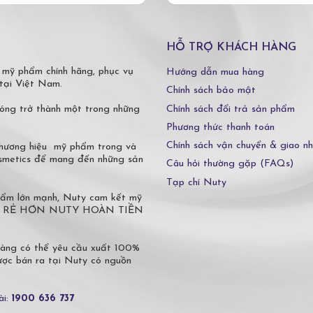
HỖ TRỢ KHÁCH HÀNG
 mỹ phẩm chính hãng, phục vụ
Hướng dẫn mua hàng
tại Việt Nam.
Chính sách bảo mật
Chính sách đổi trả sản phẩm
óng trở thành một trong những
Phương thức thanh toán
Chính sách vận chuyển & giao n
 thương hiệu mỹ phẩm trong và
osmetics để mang đến những sản
Câu hỏi thường gặp (FAQs)
Tạp chí Nuty
phẩm lớn mạnh, Nuty cam kết mỹ
 Ở ĐÂU RẺ HƠN NUTY HOÀN TIỀN
hàng có thể yêu cầu xuất 100%
c bán ra tại Nuty có nguồn
ài:
1900 636 737