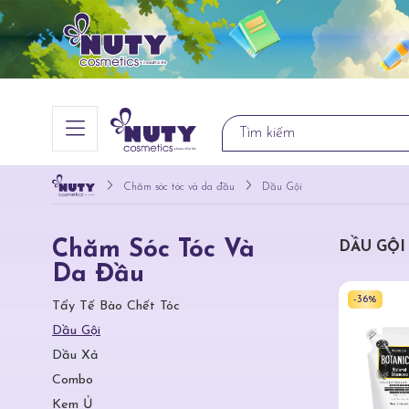
Chăm sóc tóc và da đầu
Dầu Gội
Chăm Sóc Tóc Và
DẦU GỘI
Da Đầu
-36%
Tẩy Tế Bào Chết Tóc
Dầu Gội
Dầu Xả
Combo
Kem Ủ