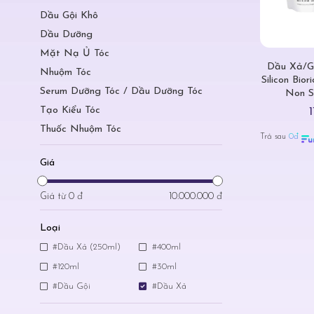
Dầu Gội Khô
Dầu Dưỡng
Mặt Nạ Ủ Tóc
Dầu Xả/G
Nhuộm Tóc
Silicon Bior
Serum Dưỡng Tóc / Dầu Dưỡng Tóc
Non Si
Tạo Kiểu Tóc
Thuốc Nhuộm Tóc
Trả sau
0đ
Giá
Giá từ
0 đ
10.000.000 đ
Loại
#Dầu Xả (250ml)
#400ml
#120ml
#30ml
#Dầu Gội
#Dầu Xả