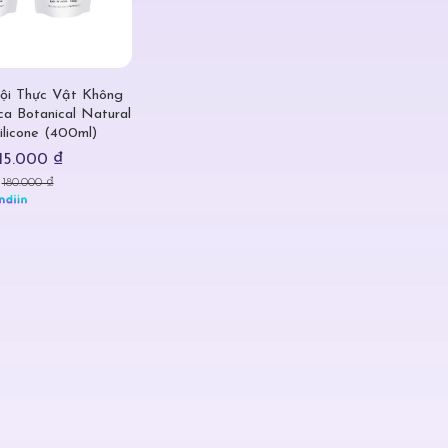
ội Thực Vật Không
ica Botanical Natural
licone (400ml)
115.000 ₫
180.000 ₫