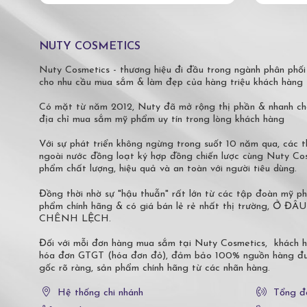
NUTY COSMETICS
Nuty Cosmetics - thương hiệu đi đầu trong ngành phân phối
cho nhu cầu mua sắm & làm đẹp của hàng triệu khách hàng 
Có mặt từ năm 2012, Nuty đã mở rộng thị phần & nhanh ch
địa chỉ mua sắm mỹ phẩm uy tín trong lòng khách hàng
Với sự phát triển không ngừng trong suốt 10 năm qua, các
ngoài nước đồng loạt ký hợp đồng chiến lược cùng Nuty C
phẩm chất lượng, hiệu quả và an toàn với người tiêu dùng.
Đồng thời nhờ sự "hậu thuẫn" rất lớn từ các tập đoàn mỹ 
phẩm chính hãng & có giá bán lẻ rẻ nhất thị trường,
CHÊNH LỆCH.
Đối với mỗi đơn hàng mua sắm tại Nuty Cosmetics, khách 
hóa đơn GTGT (hóa đơn đỏ), đảm bảo 100% nguồn hàng đượ
gốc rõ ràng, sản phẩm chính hãng từ các nhãn hàng.
Hệ thống chi nhánh
Tổng đ