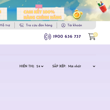
Hỗ trợ
Tra cứu đơn hàng
Tài khoản
0
1900 636 737
HIỂN THỊ:
SẮP XẾP: