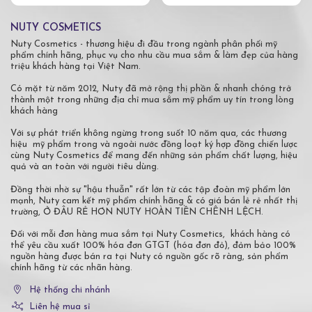
NUTY COSMETICS
Nuty Cosmetics - thương hiệu đi đầu trong ngành phân phối mỹ
phẩm chính hãng, phục vụ cho nhu cầu mua sắm & làm đẹp của hàng
triệu khách hàng tại Việt Nam.
Có mặt từ năm 2012, Nuty đã mở rộng thị phần & nhanh chóng trở
thành một trong những địa chỉ mua sắm mỹ phẩm uy tín trong lòng
khách hàng
Với sự phát triển không ngừng trong suốt 10 năm qua, các thương
hiệu mỹ phẩm trong và ngoài nước đồng loạt ký hợp đồng chiến lược
cùng Nuty Cosmetics để mang đến những sản phẩm chất lượng, hiệu
quả và an toàn với người tiêu dùng.
Đồng thời nhờ sự "hậu thuẫn" rất lớn từ các tập đoàn mỹ phẩm lớn
mạnh, Nuty cam kết mỹ phẩm chính hãng & có giá bán lẻ rẻ nhất thị
trường, Ở ĐÂU RẺ HƠN NUTY HOÀN TIỀN CHÊNH LỆCH.
Đối với mỗi đơn hàng mua sắm tại Nuty Cosmetics, khách hàng có
thể yêu cầu xuất 100% hóa đơn GTGT (hóa đơn đỏ), đảm bảo 100%
nguồn hàng được bán ra tại Nuty có nguồn gốc rõ ràng, sản phẩm
chính hãng từ các nhãn hàng.
Hệ thống chi nhánh
Liên hệ mua sỉ