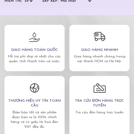
HIỂN THỊ:
SẮP XẾP:
GIAO HÀNG TOÀN QUỐC
GIAO HÀNG NHANH
Hỗ trợ phí ship rẻ nhất cho các
Giao hàng nhanh chóng trong
quận, tỉnh thành trên cả nước.
nội thành HCM và Hà Nội.
THƯƠNG HIỆU UY TÍN TOÀN
TRA CỨU ĐƠN HÀNG TRỰC
CẦU
TUYẾN
Đảm bảo tất cả sản phẩm
Tra cứu đơn hàng trực tuyến
được bán ra là 100% chính
hãng và có giấy tờ, hoá đơn
VAT đầy đủ.