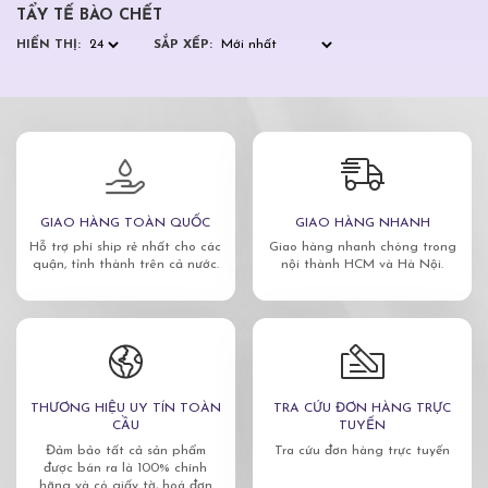
TẨY TẾ BÀO CHẾT
HIỂN THỊ:
SẮP XẾP:
GIAO HÀNG TOÀN QUỐC
GIAO HÀNG NHANH
Hỗ trợ phí ship rẻ nhất cho các
Giao hàng nhanh chóng trong
quận, tỉnh thành trên cả nước.
nội thành HCM và Hà Nội.
THƯƠNG HIỆU UY TÍN TOÀN
TRA CỨU ĐƠN HÀNG TRỰC
CẦU
TUYẾN
Đảm bảo tất cả sản phẩm
Tra cứu đơn hàng trực tuyến
được bán ra là 100% chính
hãng và có giấy tờ, hoá đơn