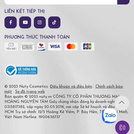
LIÊN KẾT TIẾP THỊ
PHƯƠNG THỨC THANH TOÁN
© 2023 Nuty Cosmetics.
Điều khoản và điều kiện
.
Chính sách bảo
mật
.
Sơ đồ trang web
Bản quyền © 2023 nuty.vn
CÔNG TY CỔ PHẦN THƯƠNG MẠI
HOÀNG NGUYÊN TÂM
Giấy chứng nhận đăng ký doanh nghiệp số
0313817382, cấp ngày 20.05.2016, nơi cấp Sở kế hoạch và đầu tư TP
HCM
Trụ sở chính: 12/5 Hoàng Kế Viêm, P. Bảy Hiền, TP Hồ Chí Minh,
Việt Nam
Hotline: 1900636737