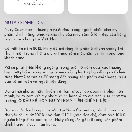
VAT đầy đủ.
NUTY COSMETICS
Nuty Cosmetics - thương hiệu đi đầu trong ngành phân phối mỹ
phẩm chính hãng, phục vụ cho nhu cầu mua sắm & làm đẹp của hàng
triệu khách hàng tại Việt Nam.
Có mặt từ năm 2012, Nuty đã mở rộng thị phần & nhanh chóng trở
thành một trong những địa chỉ mua sắm mỹ phẩm uy tín trong lòng
khách hàng
Với sự phát triển không ngừng trong suốt 10 năm qua, các thương
hiệu mỹ phẩm trong và ngoài nước đồng loạt ký hợp đồng chiến lược
cùng Nuty Cosmetics để mang đến những sản phẩm chất lượng, hiệu
quả và an toàn với người tiêu dùng.
Đồng thời nhờ sự "hậu thuẫn" rất lớn từ các tập đoàn mỹ phẩm lớn
mạnh, Nuty cam kết mỹ phẩm chính hãng & có giá bán lẻ rẻ nhất thị
trường, Ở ĐÂU RẺ HƠN NUTY HOÀN TIỀN CHÊNH LỆCH.
Đối với mỗi đơn hàng mua sắm tại Nuty Cosmetics, khách hàng có
thể yêu cầu xuất 100% hóa đơn GTGT (hóa đơn đỏ), đảm bảo 100%
nguồn hàng được bán ra tại Nuty có nguồn gốc rõ ràng, sản phẩm
chính hãng từ các nhãn hàng.