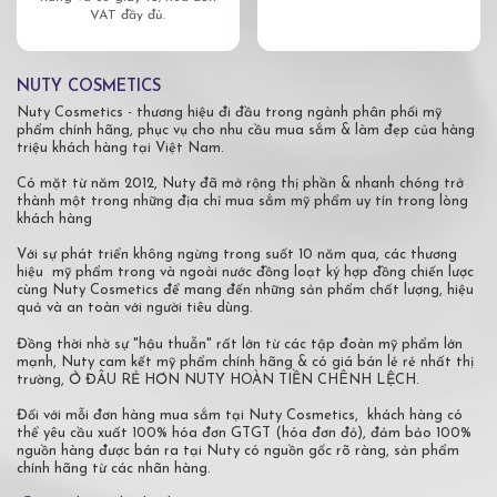
VAT đầy đủ.
NUTY COSMETICS
Nuty Cosmetics - thương hiệu đi đầu trong ngành phân phối mỹ
phẩm chính hãng, phục vụ cho nhu cầu mua sắm & làm đẹp của hàng
triệu khách hàng tại Việt Nam.
Có mặt từ năm 2012, Nuty đã mở rộng thị phần & nhanh chóng trở
thành một trong những địa chỉ mua sắm mỹ phẩm uy tín trong lòng
khách hàng
Với sự phát triển không ngừng trong suốt 10 năm qua, các thương
hiệu mỹ phẩm trong và ngoài nước đồng loạt ký hợp đồng chiến lược
cùng Nuty Cosmetics để mang đến những sản phẩm chất lượng, hiệu
quả và an toàn với người tiêu dùng.
Đồng thời nhờ sự "hậu thuẫn" rất lớn từ các tập đoàn mỹ phẩm lớn
mạnh, Nuty cam kết mỹ phẩm chính hãng & có giá bán lẻ rẻ nhất thị
trường, Ở ĐÂU RẺ HƠN NUTY HOÀN TIỀN CHÊNH LỆCH.
Đối với mỗi đơn hàng mua sắm tại Nuty Cosmetics, khách hàng có
thể yêu cầu xuất 100% hóa đơn GTGT (hóa đơn đỏ), đảm bảo 100%
nguồn hàng được bán ra tại Nuty có nguồn gốc rõ ràng, sản phẩm
chính hãng từ các nhãn hàng.