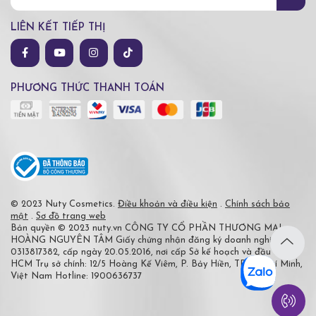
LIÊN KẾT TIẾP THỊ
PHƯƠNG THỨC THANH TOÁN
© 2023 Nuty Cosmetics.
Điều khoản và điều kiện
.
Chính sách bảo
mật
.
Sơ đồ trang web
Bản quyền © 2023 nuty.vn
CÔNG TY CỔ PHẦN THƯƠNG MẠI
HOÀNG NGUYÊN TÂM
Giấy chứng nhận đăng ký doanh nghiệp số
0313817382, cấp ngày 20.05.2016, nơi cấp Sở kế hoạch và đầu tư TP
HCM
Trụ sở chính: 12/5 Hoàng Kế Viêm, P. Bảy Hiền, TP Hồ Chí Minh,
Việt Nam
Hotline: 1900636737