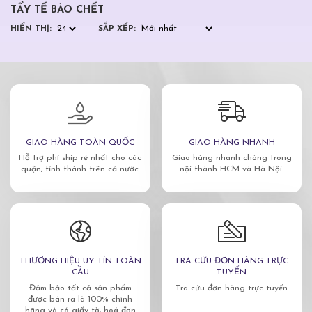
TẨY TẾ BÀO CHẾT
HIỂN THỊ:
SẮP XẾP:
GIAO HÀNG TOÀN QUỐC
GIAO HÀNG NHANH
Hỗ trợ phí ship rẻ nhất cho các
Giao hàng nhanh chóng trong
quận, tỉnh thành trên cả nước.
nội thành HCM và Hà Nội.
THƯƠNG HIỆU UY TÍN TOÀN
TRA CỨU ĐƠN HÀNG TRỰC
CẦU
TUYẾN
Đảm bảo tất cả sản phẩm
Tra cứu đơn hàng trực tuyến
được bán ra là 100% chính
hãng và có giấy tờ, hoá đơn