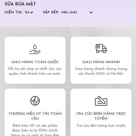
SỮA RỬA MẶT
HIỂN THỊ:
SẮP XẾP:
GIAO HÀNG TOÀN QUỐC
GIAO HÀNG NHANH
Hỗ trợ phí ship rẻ nhất cho các
Giao hàng nhanh chóng trong
quận, tỉnh thành trên cả nước.
nội thành HCM và Hà Nội.
THƯƠNG HIỆU UY TÍN TOÀN
TRA CỨU ĐƠN HÀNG TRỰC
CẦU
TUYẾN
Đảm bảo tất cả sản phẩm
Tra cứu đơn hàng trực tuyến
được bán ra là 100% chính
hãng và có giấy tờ, hoá đơn