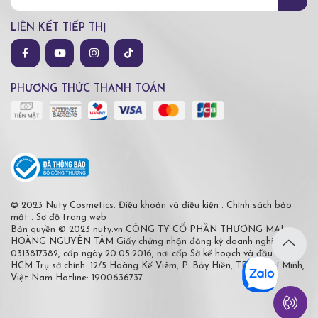
LIÊN KẾT TIẾP THỊ
PHƯƠNG THỨC THANH TOÁN
© 2023 Nuty Cosmetics.
Điều khoản và điều kiện
.
Chính sách bảo
mật
.
Sơ đồ trang web
Bản quyền © 2023 nuty.vn
CÔNG TY CỔ PHẦN THƯƠNG MẠI
HOÀNG NGUYÊN TÂM
Giấy chứng nhận đăng ký doanh nghiệp số
0313817382, cấp ngày 20.05.2016, nơi cấp Sở kế hoạch và đầu tư TP
HCM
Trụ sở chính: 12/5 Hoàng Kế Viêm, P. Bảy Hiền, TP Hồ Chí Minh,
Việt Nam
Hotline: 1900636737