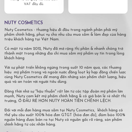
VAT đầy đủ.
NUTY COSMETICS
Nuty Cosmetics - thương hiệu đi đầu trong ngành phân phối mỹ
phẩm chính hãng, phục vụ cho nhu cầu mua sắm & làm đẹp của hàng
triệu khách hàng tại Việt Nam.
Có mặt từ năm 2012, Nuty đã mở rộng thị phần & nhanh chóng trở
thành một trong những địa chỉ mua sắm mỹ phẩm uy tín trong lòng
khách hàng
Với sự phát triển không ngừng trong suốt 10 năm qua, các thương
hiệu mỹ phẩm trong và ngoài nước đồng loạt ký hợp đồng chiến lược
cùng Nuty Cosmetics để mang đến những sản phẩm chất lượng, hiệu
quả và an toàn với người tiêu dùng.
Đồng thời nhờ sự "hậu thuẫn" rất lớn từ các tập đoàn mỹ phẩm lớn
mạnh, Nuty cam kết mỹ phẩm chính hãng & có giá bán lẻ rẻ nhất thị
trường, Ở ĐÂU RẺ HƠN NUTY HOÀN TIỀN CHÊNH LỆCH.
Đối với mỗi đơn hàng mua sắm tại Nuty Cosmetics, khách hàng có
thể yêu cầu xuất 100% hóa đơn GTGT (hóa đơn đỏ), đảm bảo 100%
nguồn hàng được bán ra tại Nuty có nguồn gốc rõ ràng, sản phẩm
chính hãng từ các nhãn hàng.