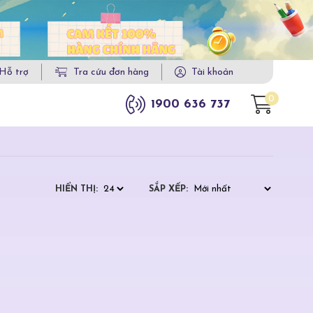
Hỗ trợ
Tra cứu đơn hàng
Tài khoản
0
1900 636 737
HIỂN THỊ:
SẮP XẾP: