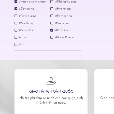
#Hương cam chanh
#Không hương
#Softening
#Hydrating
#Revitalizing
#Pampering
#Soothing
#Sunshine
#Snow Path
#Pink Coral
#Lilac
#Baby Powder
#Iris
GIAO HÀNG TOÀN QUỐC
Hỗ trợ phí ship rẻ nhất cho các quận, tỉnh
Giao hàn
thành trên cả nước.