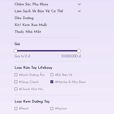
Chăm Sóc Phụ Khoa
Làm Sạch Và Bảo Vệ Cơ Thể
Dầu Dưỡng
Xịt/ Kem Xua Muỗi
Thuốc Nhỏ Mắt
Giá
Giá từ
0 đ
10.000.000 đ
Loại Rửa Tay Lifebouy
#Xanh Dưỡng Ẩm
#Đỏ Bảo Vệ
#Vàng Chanh
#Matcha & Nha Đam
#Chanh Khử Mùi
Loại Kem Dưỡng Tay
#Peach
#Apricot