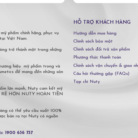
HỖ TRỢ KHÁCH HÀNG
 mỹ phẩm chính hãng, phục vụ
Hướng dẫn mua hàng
tại Việt Nam.
Chính sách bảo mật
Chính sách đổi trả sản phẩm
óng trở thành một trong những
Phương thức thanh toán
Chính sách vận chuyển & giao n
 thương hiệu mỹ phẩm trong và
osmetics để mang đến những sản
Câu hỏi thường gặp (FAQs)
Tạp chí Nuty
phẩm lớn mạnh, Nuty cam kết mỹ
 Ở ĐÂU RẺ HƠN NUTY HOÀN TIỀN
hàng có thể yêu cầu xuất 100%
c bán ra tại Nuty có nguồn
ài:
1900 636 737