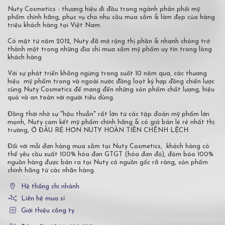
Nuty Cosmetics - thương hiệu đi đầu trong ngành phân phối mỹ
phẩm chính hãng, phục vụ cho nhu cầu mua sắm & làm đẹp của hàng
triệu khách hàng tại Việt Nam.
Có mặt từ năm 2012, Nuty đã mở rộng thị phần & nhanh chóng trở
thành một trong những địa chỉ mua sắm mỹ phẩm uy tín trong lòng
khách hàng
Với sự phát triển không ngừng trong suốt 10 năm qua, các thương
hiệu mỹ phẩm trong và ngoài nước đồng loạt ký hợp đồng chiến lược
cùng Nuty Cosmetics để mang đến những sản phẩm chất lượng, hiệu
quả và an toàn với người tiêu dùng.
Đồng thời nhờ sự "hậu thuẫn" rất lớn từ các tập đoàn mỹ phẩm lớn
mạnh, Nuty cam kết mỹ phẩm chính hãng & có giá bán lẻ rẻ nhất thị
trường, Ở ĐÂU RẺ HƠN NUTY HOÀN TIỀN CHÊNH LỆCH.
Đối với mỗi đơn hàng mua sắm tại Nuty Cosmetics, khách hàng có
thể yêu cầu xuất 100% hóa đơn GTGT (hóa đơn đỏ), đảm bảo 100%
nguồn hàng được bán ra tại Nuty có nguồn gốc rõ ràng, sản phẩm
chính hãng từ các nhãn hàng.
Hệ thống chi nhánh
Liên hệ mua sỉ
Giới thiệu công ty