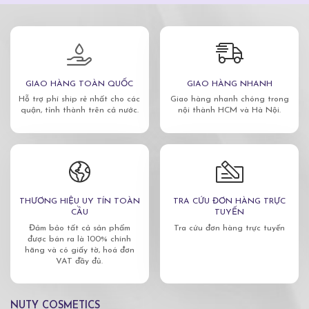
GIAO HÀNG TOÀN QUỐC
GIAO HÀNG NHANH
Hỗ trợ phí ship rẻ nhất cho các
Giao hàng nhanh chóng trong
quận, tỉnh thành trên cả nước.
nội thành HCM và Hà Nội.
THƯƠNG HIỆU UY TÍN TOÀN
TRA CỨU ĐƠN HÀNG TRỰC
CẦU
TUYẾN
Đảm bảo tất cả sản phẩm
Tra cứu đơn hàng trực tuyến
được bán ra là 100% chính
hãng và có giấy tờ, hoá đơn
VAT đầy đủ.
NUTY COSMETICS