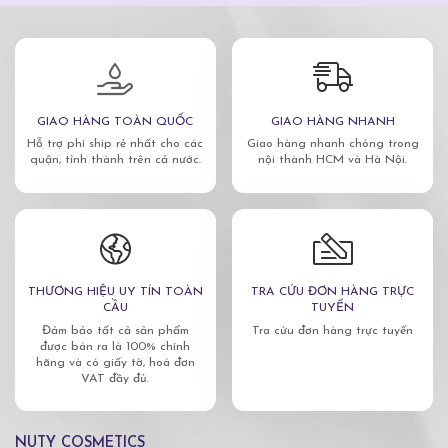
GIAO HÀNG TOÀN QUỐC
GIAO HÀNG NHANH
Hỗ trợ phí ship rẻ nhất cho các
Giao hàng nhanh chóng trong
quận, tỉnh thành trên cả nước.
nội thành HCM và Hà Nội.
THƯƠNG HIỆU UY TÍN TOÀN
TRA CỨU ĐƠN HÀNG TRỰC
CẦU
TUYẾN
Đảm bảo tất cả sản phẩm
Tra cứu đơn hàng trực tuyến
được bán ra là 100% chính
hãng và có giấy tờ, hoá đơn
VAT đầy đủ.
NUTY COSMETICS