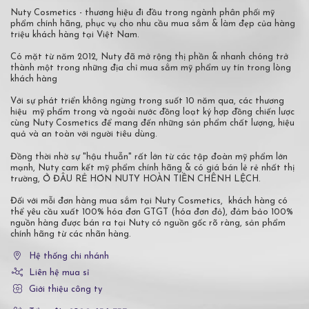
Nuty Cosmetics - thương hiệu đi đầu trong ngành phân phối mỹ
phẩm chính hãng, phục vụ cho nhu cầu mua sắm & làm đẹp của hàng
triệu khách hàng tại Việt Nam.
Có mặt từ năm 2012, Nuty đã mở rộng thị phần & nhanh chóng trở
thành một trong những địa chỉ mua sắm mỹ phẩm uy tín trong lòng
khách hàng
Với sự phát triển không ngừng trong suốt 10 năm qua, các thương
hiệu mỹ phẩm trong và ngoài nước đồng loạt ký hợp đồng chiến lược
cùng Nuty Cosmetics để mang đến những sản phẩm chất lượng, hiệu
quả và an toàn với người tiêu dùng.
Đồng thời nhờ sự "hậu thuẫn" rất lớn từ các tập đoàn mỹ phẩm lớn
mạnh, Nuty cam kết mỹ phẩm chính hãng & có giá bán lẻ rẻ nhất thị
trường, Ở ĐÂU RẺ HƠN NUTY HOÀN TIỀN CHÊNH LỆCH.
Đối với mỗi đơn hàng mua sắm tại Nuty Cosmetics, khách hàng có
thể yêu cầu xuất 100% hóa đơn GTGT (hóa đơn đỏ), đảm bảo 100%
nguồn hàng được bán ra tại Nuty có nguồn gốc rõ ràng, sản phẩm
chính hãng từ các nhãn hàng.
Hệ thống chi nhánh
Liên hệ mua sỉ
Giới thiệu công ty