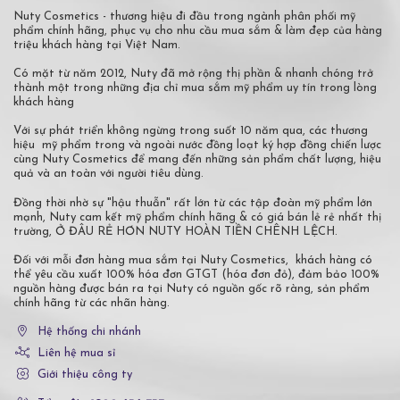
Nuty Cosmetics - thương hiệu đi đầu trong ngành phân phối mỹ
phẩm chính hãng, phục vụ cho nhu cầu mua sắm & làm đẹp của hàng
triệu khách hàng tại Việt Nam.
Có mặt từ năm 2012, Nuty đã mở rộng thị phần & nhanh chóng trở
thành một trong những địa chỉ mua sắm mỹ phẩm uy tín trong lòng
khách hàng
Với sự phát triển không ngừng trong suốt 10 năm qua, các thương
hiệu mỹ phẩm trong và ngoài nước đồng loạt ký hợp đồng chiến lược
cùng Nuty Cosmetics để mang đến những sản phẩm chất lượng, hiệu
quả và an toàn với người tiêu dùng.
Đồng thời nhờ sự "hậu thuẫn" rất lớn từ các tập đoàn mỹ phẩm lớn
mạnh, Nuty cam kết mỹ phẩm chính hãng & có giá bán lẻ rẻ nhất thị
trường, Ở ĐÂU RẺ HƠN NUTY HOÀN TIỀN CHÊNH LỆCH.
Đối với mỗi đơn hàng mua sắm tại Nuty Cosmetics, khách hàng có
thể yêu cầu xuất 100% hóa đơn GTGT (hóa đơn đỏ), đảm bảo 100%
nguồn hàng được bán ra tại Nuty có nguồn gốc rõ ràng, sản phẩm
chính hãng từ các nhãn hàng.
Hệ thống chi nhánh
Liên hệ mua sỉ
Giới thiệu công ty