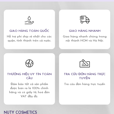
GIAO HÀNG TOÀN QUỐC
GIAO HÀNG NHANH
Hỗ trợ phí ship rẻ nhất cho các
Giao hàng nhanh chóng trong
quận, tỉnh thành trên cả nước.
nội thành HCM và Hà Nội.
THƯƠNG HIỆU UY TÍN TOÀN
TRA CỨU ĐƠN HÀNG TRỰC
CẦU
TUYẾN
Đảm bảo tất cả sản phẩm
Tra cứu đơn hàng trực tuyến
được bán ra là 100% chính
hãng và có giấy tờ, hoá đơn
VAT đầy đủ.
NUTY COSMETICS