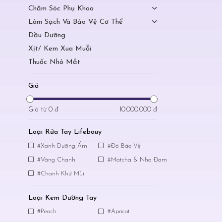
Chăm Sóc Phụ Khoa
Làm Sạch Và Bảo Vệ Cơ Thể
Dầu Dưỡng
Xịt/ Kem Xua Muỗi
Thuốc Nhỏ Mắt
Giá
Giá từ
0 đ
10.000.000 đ
Loại Rửa Tay Lifebouy
#Xanh Dưỡng Ẩm
#Đỏ Bảo Vệ
#Vàng Chanh
#Matcha & Nha Đam
#Chanh Khử Mùi
Loại Kem Dưỡng Tay
#Peach
#Apricot