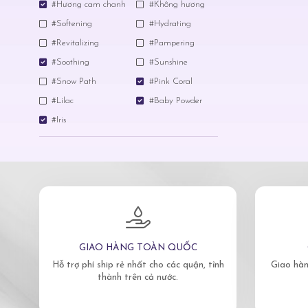
#Hương cam chanh
#Không hương
#Softening
#Hydrating
#Revitalizing
#Pampering
#Soothing
#Sunshine
#Snow Path
#Pink Coral
#Lilac
#Baby Powder
#Iris
GIAO HÀNG TOÀN QUỐC
Hỗ trợ phí ship rẻ nhất cho các quận, tỉnh
Giao hàn
thành trên cả nước.