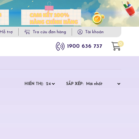
Hỗ trợ
Tra cứu đơn hàng
Tài khoản
0
1900 636 737
HIỂN THỊ:
SẮP XẾP: