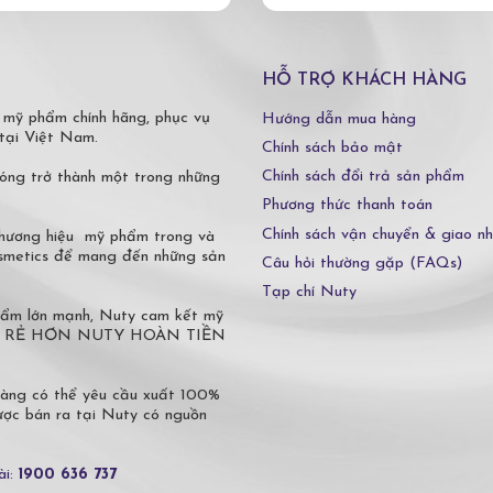
HỖ TRỢ KHÁCH HÀNG
 mỹ phẩm chính hãng, phục vụ
Hướng dẫn mua hàng
tại Việt Nam.
Chính sách bảo mật
Chính sách đổi trả sản phẩm
óng trở thành một trong những
Phương thức thanh toán
Chính sách vận chuyển & giao n
 thương hiệu mỹ phẩm trong và
osmetics để mang đến những sản
Câu hỏi thường gặp (FAQs)
Tạp chí Nuty
phẩm lớn mạnh, Nuty cam kết mỹ
 Ở ĐÂU RẺ HƠN NUTY HOÀN TIỀN
hàng có thể yêu cầu xuất 100%
c bán ra tại Nuty có nguồn
ài:
1900 636 737