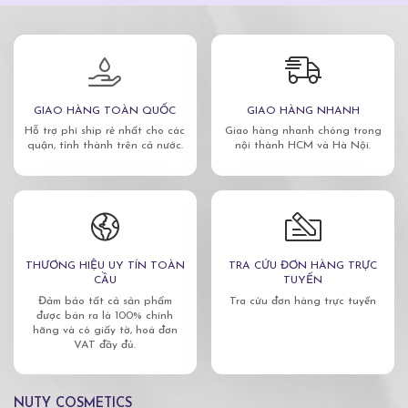
GIAO HÀNG TOÀN QUỐC
GIAO HÀNG NHANH
Hỗ trợ phí ship rẻ nhất cho các
Giao hàng nhanh chóng trong
quận, tỉnh thành trên cả nước.
nội thành HCM và Hà Nội.
THƯƠNG HIỆU UY TÍN TOÀN
TRA CỨU ĐƠN HÀNG TRỰC
CẦU
TUYẾN
Đảm bảo tất cả sản phẩm
Tra cứu đơn hàng trực tuyến
được bán ra là 100% chính
hãng và có giấy tờ, hoá đơn
VAT đầy đủ.
NUTY COSMETICS