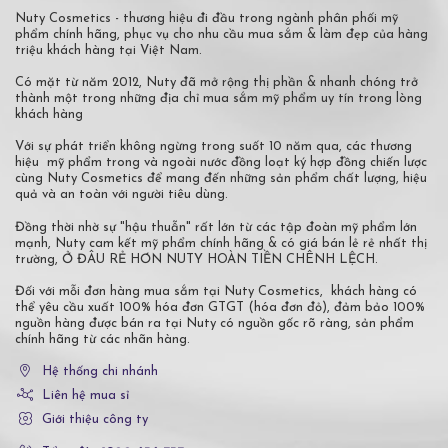
Nuty Cosmetics - thương hiệu đi đầu trong ngành phân phối mỹ
phẩm chính hãng, phục vụ cho nhu cầu mua sắm & làm đẹp của hàng
triệu khách hàng tại Việt Nam.
Có mặt từ năm 2012, Nuty đã mở rộng thị phần & nhanh chóng trở
thành một trong những địa chỉ mua sắm mỹ phẩm uy tín trong lòng
khách hàng
Với sự phát triển không ngừng trong suốt 10 năm qua, các thương
hiệu mỹ phẩm trong và ngoài nước đồng loạt ký hợp đồng chiến lược
cùng Nuty Cosmetics để mang đến những sản phẩm chất lượng, hiệu
quả và an toàn với người tiêu dùng.
Đồng thời nhờ sự "hậu thuẫn" rất lớn từ các tập đoàn mỹ phẩm lớn
mạnh, Nuty cam kết mỹ phẩm chính hãng & có giá bán lẻ rẻ nhất thị
trường, Ở ĐÂU RẺ HƠN NUTY HOÀN TIỀN CHÊNH LỆCH.
Đối với mỗi đơn hàng mua sắm tại Nuty Cosmetics, khách hàng có
thể yêu cầu xuất 100% hóa đơn GTGT (hóa đơn đỏ), đảm bảo 100%
nguồn hàng được bán ra tại Nuty có nguồn gốc rõ ràng, sản phẩm
chính hãng từ các nhãn hàng.
Hệ thống chi nhánh
Liên hệ mua sỉ
Giới thiệu công ty