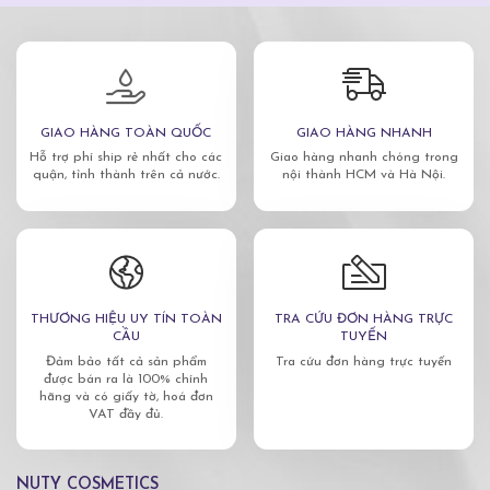
GIAO HÀNG TOÀN QUỐC
GIAO HÀNG NHANH
Hỗ trợ phí ship rẻ nhất cho các
Giao hàng nhanh chóng trong
quận, tỉnh thành trên cả nước.
nội thành HCM và Hà Nội.
THƯƠNG HIỆU UY TÍN TOÀN
TRA CỨU ĐƠN HÀNG TRỰC
CẦU
TUYẾN
Đảm bảo tất cả sản phẩm
Tra cứu đơn hàng trực tuyến
được bán ra là 100% chính
hãng và có giấy tờ, hoá đơn
VAT đầy đủ.
NUTY COSMETICS