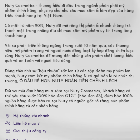
Nuty Cosmetics - thương hiệu đi đầu trong ngành phân phối mỹ
phẩm chính hãng, phục vụ cho nhu cầu mua sắm & làm đẹp của hàng
triệu khách hàng tại Việt Nam.
Có mặt từ năm 2012, Nuty đã mở rộng thị phần & nhanh chóng trở
thành một trong những địa chỉ mua sắm mỹ phẩm uy tín trong lòng
khách hàng
Với sự phát triển không ngừng trong suốt 10 năm qua, các thương
hiệu mỹ phẩm trong và ngoài nước đồng loạt ký hợp đồng chiến lược
cùng Nuty Cosmetics để mang đến những sản phẩm chất lượng, hiệu
quả và an toàn với người tiêu dùng.
Đồng thời nhờ sự "hậu thuẫn" rất lớn từ các tập đoàn mỹ phẩm lớn
mạnh, Nuty cam kết mỹ phẩm chính hãng & có giá bán lẻ rẻ nhất thị
trường, Ở ĐÂU RẺ HƠN NUTY HOÀN TIỀN CHÊNH LỆCH.
Đối với mỗi đơn hàng mua sắm tại Nuty Cosmetics, khách hàng có
thể yêu cầu xuất 100% hóa đơn GTGT (hóa đơn đỏ), đảm bảo 100%
nguồn hàng được bán ra tại Nuty có nguồn gốc rõ ràng, sản phẩm
chính hãng từ các nhãn hàng.
Hệ thống chi nhánh
Liên hệ mua sỉ
Giới thiệu công ty