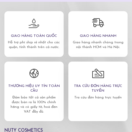
GIAO HÀNG TOÀN QUỐC
GIAO HÀNG NHANH
Hỗ trợ phí ship rẻ nhất cho các
Giao hàng nhanh chóng trong
quận, tỉnh thành trên cả nước.
nội thành HCM và Hà Nội.
THƯƠNG HIỆU UY TÍN TOÀN
TRA CỨU ĐƠN HÀNG TRỰC
CẦU
TUYẾN
Đảm bảo tất cả sản phẩm
Tra cứu đơn hàng trực tuyến
được bán ra là 100% chính
hãng và có giấy tờ, hoá đơn
VAT đầy đủ.
NUTY COSMETICS