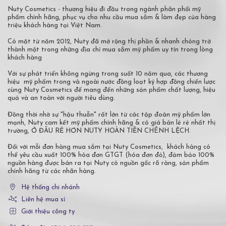
Nuty Cosmetics - thương hiệu đi đầu trong ngành phân phối mỹ
phẩm chính hãng, phục vụ cho nhu cầu mua sắm & làm đẹp của hàng
triệu khách hàng tại Việt Nam.
Có mặt từ năm 2012, Nuty đã mở rộng thị phần & nhanh chóng trở
thành một trong những địa chỉ mua sắm mỹ phẩm uy tín trong lòng
khách hàng
Với sự phát triển không ngừng trong suốt 10 năm qua, các thương
hiệu mỹ phẩm trong và ngoài nước đồng loạt ký hợp đồng chiến lược
cùng Nuty Cosmetics để mang đến những sản phẩm chất lượng, hiệu
quả và an toàn với người tiêu dùng.
Đồng thời nhờ sự "hậu thuẫn" rất lớn từ các tập đoàn mỹ phẩm lớn
mạnh, Nuty cam kết mỹ phẩm chính hãng & có giá bán lẻ rẻ nhất thị
trường, Ở ĐÂU RẺ HƠN NUTY HOÀN TIỀN CHÊNH LỆCH.
Đối với mỗi đơn hàng mua sắm tại Nuty Cosmetics, khách hàng có
thể yêu cầu xuất 100% hóa đơn GTGT (hóa đơn đỏ), đảm bảo 100%
nguồn hàng được bán ra tại Nuty có nguồn gốc rõ ràng, sản phẩm
chính hãng từ các nhãn hàng.
Hệ thống chi nhánh
Liên hệ mua sỉ
Giới thiệu công ty