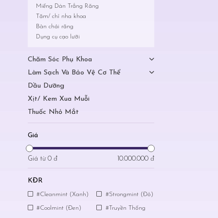
Miếng Dán Trắng Răng
Tăm/ chỉ nha khoa
Bàn chải răng
Dụng cụ cạo lưỡi
Chăm Sóc Phụ Khoa
Làm Sạch Và Bảo Vệ Cơ Thể
Dầu Dưỡng
Xịt/ Kem Xua Muỗi
Thuốc Nhỏ Mắt
Giá
Giá từ
0 đ
10.000.000 đ
KĐR
#Cleanmint (Xanh)
#Strongmint (Đỏ)
#Coolmint (Đen)
#Truyền Thống