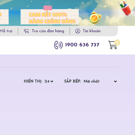
Hỗ trợ
Tra cứu đơn hàng
Tài khoản
0
1900 636 737
HIỂN THỊ:
SẮP XẾP: