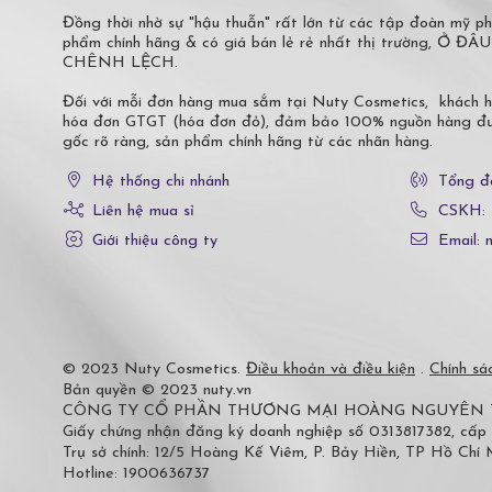
Đồng thời nhờ sự "hậu thuẫn" rất lớn từ các tập đoàn mỹ 
phẩm chính hãng & có giá bán lẻ rẻ nhất thị trường,
CHÊNH LỆCH.
Đối với mỗi đơn hàng mua sắm tại Nuty Cosmetics, khách 
hóa đơn GTGT (hóa đơn đỏ), đảm bảo 100% nguồn hàng đượ
gốc rõ ràng, sản phẩm chính hãng từ các nhãn hàng.
Hệ thống chi nhánh
Tổng đ
Liên hệ mua sỉ
CSKH:
Giới thiệu công ty
Email: 
© 2023 Nuty Cosmetics.
Điều khoản và điều kiện
.
Chính sá
Bản quyền © 2023 nuty.vn
CÔNG TY CỔ PHẦN THƯƠNG MẠI HOÀNG NGUYÊN
Giấy chứng nhận đăng ký doanh nghiệp số 0313817382, cấp
Trụ sở chính: 12/5 Hoàng Kế Viêm, P. Bảy Hiền, TP Hồ Chí
Hotline: 1900636737