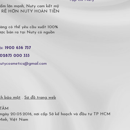
phẩm lớn mạnh, Nuty cam kết mỹ
 Ở ĐÂU RẺ HƠN NUTY HOÀN TIỀN
hàng có thể yêu cầu xuất 100%
c bán ra tại Nuty có nguồn
ài:
1900 636 737
02873 000 333
nutycosmetics@gmail.com
ch bảo mật
.
Sơ đồ trang web
 TÂM
 ngày 20.05.2016, nơi cấp Sở kế hoạch và đầu tư TP HCM
 Minh, Việt Nam