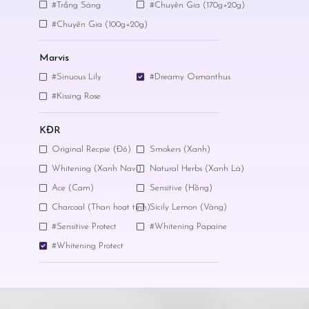
#Trắng Sáng
#Chuyên Gia (170g+20g)
#Chuyên Gia (100g+20g)
Marvis
#Sinuous Lily
#Dreamy Osmanthus
#Kissing Rose
KĐR
Original Recpie (Đỏ)
Smokers (Xanh)
Whitening (Xanh Navi)
Natural Herbs (Xanh Lá)
Ace (Cam)
Sensitive (Hồng)
Charcoal (Than hoạt tính)
Sicily Lemon (Vàng)
#Sensitive Protect
#Whitening Papaine
#Whitening Protect