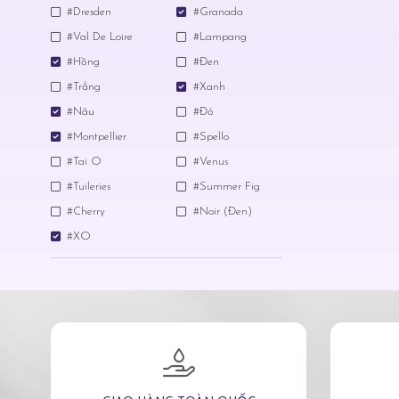
#Dresden
#Granada
#Val De Loire
#Lampang
#Hồng
#Đen
#Trắng
#Xanh
#Nâu
#Đỏ
#Montpellier
#Spello
#Tai O
#Venus
#Tuileries
#Summer Fig
#Cherry
#Noir (Đen)
#XO