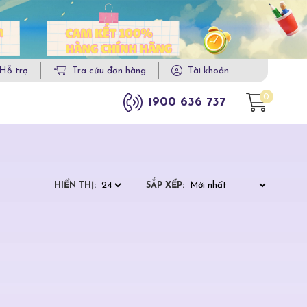
Hỗ trợ
Tra cứu đơn hàng
Tài khoản
0
1900 636 737
HIỂN THỊ:
SẮP XẾP: