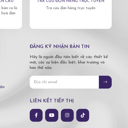
ÀN CẦU
TRA CỨU ĐƠN HÀNG TRỰC TUYẾN
bán ra là
Tra cứu đơn hàng trực tuyến
, hoá đơn
ĐĂNG KÝ NHẬN BẢN TIN
Hãy là người đầu tiên biết về các thiết kế
mới, các sự kiện đặc biệt, khai trương và
hơn thế nữa.
hận
LIÊN KẾT TIẾP THỊ