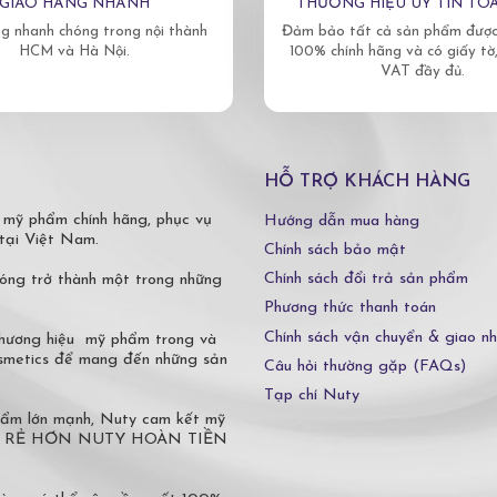
GIAO HÀNG NHANH
THƯƠNG HIỆU UY TÍN TO
g nhanh chóng trong nội thành
Đảm bảo tất cả sản phẩm được 
HCM và Hà Nội.
100% chính hãng và có giấy tờ
VAT đầy đủ.
HỖ TRỢ KHÁCH HÀNG
 mỹ phẩm chính hãng, phục vụ
Hướng dẫn mua hàng
tại Việt Nam.
Chính sách bảo mật
Chính sách đổi trả sản phẩm
óng trở thành một trong những
Phương thức thanh toán
Chính sách vận chuyển & giao n
 thương hiệu mỹ phẩm trong và
osmetics để mang đến những sản
Câu hỏi thường gặp (FAQs)
Tạp chí Nuty
phẩm lớn mạnh, Nuty cam kết mỹ
 Ở ĐÂU RẺ HƠN NUTY HOÀN TIỀN