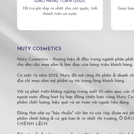
GIAO HÀNG TOÀN QUỐC
Hỗ trợ phí ship rẻ nhất cho các quận, tỉnh
Giao hàn
thành trên cả nước.
NUTY COSMETICS
Nuty Cosmetics - thương hiệu đi đầu trong ngành phân phối
cho nhu cầu mua sắm & làm đẹp của hàng triệu khách hàng 
Có mặt từ năm 2012, Nuty đã mở rộng thị phần & nhanh ch
địa chỉ mua sắm mỹ phẩm uy tín trong lòng khách hàng
Với sự phát triển không ngừng trong suốt 10 năm qua, các
ngoài nước đồng loạt ký hợp đồng chiến lược cùng Nuty C
phẩm chất lượng, hiệu quả và an toàn với người tiêu dùng.
Đồng thời nhờ sự "hậu thuẫn" rất lớn từ các tập đoàn mỹ 
phẩm chính hãng & có giá bán lẻ rẻ nhất thị trường,
CHÊNH LỆCH.