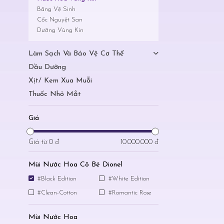
Băng Vệ Sinh
Cốc Nguyệt San
Dưỡng Vùng Kín
Làm Sạch Và Bảo Vệ Cơ Thể
Dầu Dưỡng
Xịt/ Kem Xua Muỗi
Thuốc Nhỏ Mắt
Giá
Giá từ
0 đ
10.000.000 đ
Mùi Nước Hoa Cô Bé Dionel
#Black Edition
#White Edition
#Clean-Cotton
#Romantic Rose
Mùi Nước Hoa