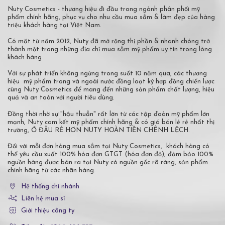
Nuty Cosmetics - thương hiệu đi đầu trong ngành phân phối mỹ
phẩm chính hãng, phục vụ cho nhu cầu mua sắm & làm đẹp của hàng
triệu khách hàng tại Việt Nam.
Có mặt từ năm 2012, Nuty đã mở rộng thị phần & nhanh chóng trở
thành một trong những địa chỉ mua sắm mỹ phẩm uy tín trong lòng
khách hàng
Với sự phát triển không ngừng trong suốt 10 năm qua, các thương
hiệu mỹ phẩm trong và ngoài nước đồng loạt ký hợp đồng chiến lược
cùng Nuty Cosmetics để mang đến những sản phẩm chất lượng, hiệu
quả và an toàn với người tiêu dùng.
Đồng thời nhờ sự "hậu thuẫn" rất lớn từ các tập đoàn mỹ phẩm lớn
mạnh, Nuty cam kết mỹ phẩm chính hãng & có giá bán lẻ rẻ nhất thị
trường, Ở ĐÂU RẺ HƠN NUTY HOÀN TIỀN CHÊNH LỆCH.
Đối với mỗi đơn hàng mua sắm tại Nuty Cosmetics, khách hàng có
thể yêu cầu xuất 100% hóa đơn GTGT (hóa đơn đỏ), đảm bảo 100%
nguồn hàng được bán ra tại Nuty có nguồn gốc rõ ràng, sản phẩm
chính hãng từ các nhãn hàng.
Hệ thống chi nhánh
Liên hệ mua sỉ
Giới thiệu công ty