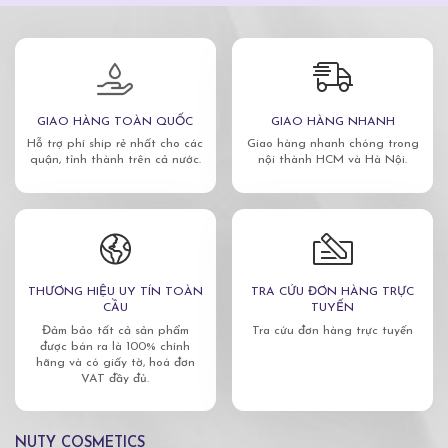
GIAO HÀNG TOÀN QUỐC
GIAO HÀNG NHANH
Hỗ trợ phí ship rẻ nhất cho các
Giao hàng nhanh chóng trong
quận, tỉnh thành trên cả nước.
nội thành HCM và Hà Nội.
THƯƠNG HIỆU UY TÍN TOÀN
TRA CỨU ĐƠN HÀNG TRỰC
CẦU
TUYẾN
Đảm bảo tất cả sản phẩm
Tra cứu đơn hàng trực tuyến
được bán ra là 100% chính
hãng và có giấy tờ, hoá đơn
VAT đầy đủ.
NUTY COSMETICS